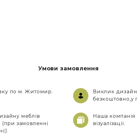
Умови замовлення
ку по м. Житомир.
Виклик дизайн
безкоштовно,у п
изайну меблів
Наша компанія 
 (при замовленні
візуалізації.
нс).