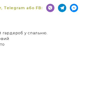
r, Telegram або FB:
й гардероб у спальню.
овий
то