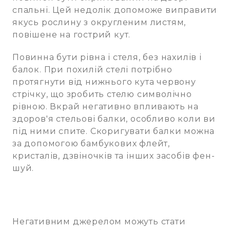
спальні. Цей недолік допоможе виправити
якусь рослину з округленим листям,
повішене на гострий кут.
Повинна бути рівна і стеля, без нахилів і
балок. При похилій стелі потрібно
протягнути від нижнього кута червону
стрічку, що зробить стелю символічно
рівною. Вкрай негативно впливають на
здоров'я стельові балки, особливо коли ви
під ними спите. Скоригувати балки можна
за допомогою бамбукових флейт,
кристалів, дзвіночків та інших засобів фен-
шуй.
Негативним джерелом можуть стати