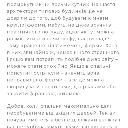
прямокутник чи восьмикутник. На щастя,
архітектори типових будинків ще не
дозріли до того, щоб будувати кімнати
круглої форми, мабуть, не дуже зручні з
практичного погляду, адже як тут можна
розмістити ліжко чи шафу, наприклад?
Тому краще не чіпатимемо ці форми. Хоча
в них, звичайно ж, немає нічого страшного
і якщо вам потрапить подібне диво світу –
можете спати спокійно. Якщо в спальні
присутні гострі кути – значить вона
неправильної форми – все це можна
скоригувати рослинами, дзеркалами або
закрити фіранкою, ширмою.
Добре, коли спальня максимально далі
перебуватиме від вхідних дверей. Так ви
почуватиметеся в безпеці, лежачи в ліжку і
вас не турбуватимуть шуми, що лунають зі