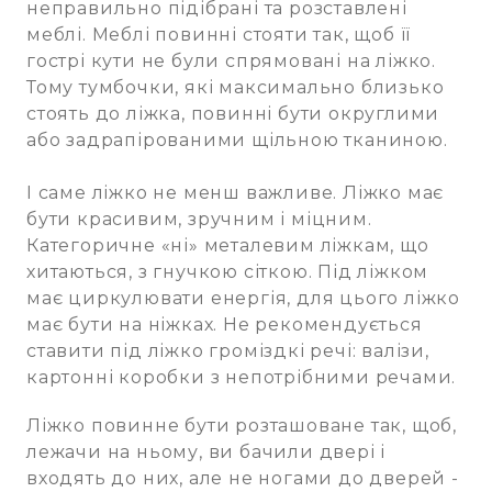
неправильно підібрані та розставлені
меблі. Меблі повинні стояти так, щоб її
гострі кути не були спрямовані на ліжко.
Тому тумбочки, які максимально близько
стоять до ліжка, повинні бути округлими
або задрапірованими щільною тканиною.
І саме ліжко не менш важливе. Ліжко має
бути красивим, зручним і міцним.
Категоричне «ні» металевим ліжкам, що
хитаються, з гнучкою сіткою. Під ліжком
має циркулювати енергія, для цього ліжко
має бути на ніжках. Не рекомендується
ставити під ліжко громіздкі речі: валізи,
картонні коробки з непотрібними речами.
Ліжко повинне бути розташоване так, щоб,
лежачи на ньому, ви бачили двері і
входять до них, але не ногами до дверей -