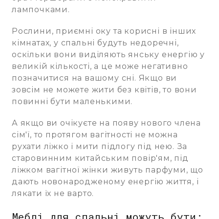
лампочками.
Рослини, приємні оку та корисні в інших
кімнатах, у спальні будуть недоречні,
оскільки вони виділяють янську енергію у
великій кількості, а це може негативно
позначитися на вашому сні. Якщо ви
зовсім не можете жити без квітів, то вони
повинні бути маленькими.
А якщо ви очікуєте на появу нового члена
сім'ї, то протягом вагітності не можна
рухати ліжко і мити підлогу під нею. За
старовинним китайським повір'ям, під
ліжком вагітної жінки живуть парфуми, що
дають новонародженому енергію життя, і
лякати їх не варто.
Меблі для спальні можуть бути: