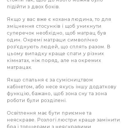
підійти з двох боків.
Якщо у вас вже є кохана людина, то для
зміцнення стосунків і щоб уникнути
суперечок необхідно, щоб матрац був
один. Окремі матраци символічно
роз'єднують людей, що сплять разом. В
цьому випадку краще спати у різних
кімнатах, ніж поряд, але на окремих
матрацах.
Якщо спальня є за сумісництвом
кабінетом, або несе якусь іншу додаткову
функцію, бажано, щоб зона сну та зона
роботи були розділені.
Освітлення має бути приємне та
неяскраве. Розлогі люстри краще замінити
бра і торшерами з неяскравими