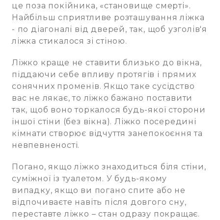
це поза покійника, «становище смерті».
Найбільш сприятливе розташування ліжка
- по діагоналі від дверей, так, щоб узголів'я
ліжка стикалося зі стіною.
Ліжко краще не ставити близько до вікна,
піддаючи себе впливу протягів і прямих
сонячних променів. Якщо таке сусідство
вас не лякає, то ліжко бажано поставити
так, щоб воно торкалося будь-якої сторони
іншої стіни (без вікна). Ліжко посередині
кімнати створює відчуття занепокоєння та
невпевненості.
Погано, якщо ліжко знаходиться біля стіни,
суміжної із туалетом. У будь-якому
випадку, якщо ви погано спите або не
відпочиваєте навіть після довгого сну,
переставте ліжко – стан одразу покращає.