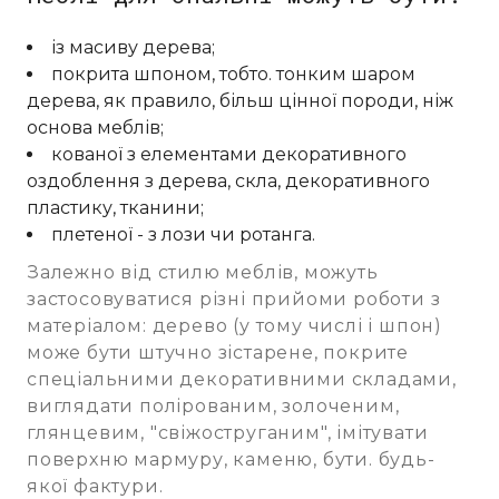
із масиву дерева;
покрита шпоном, тобто. тонким шаром
дерева, як правило, більш цінної породи, ніж
основа меблів;
кованої з елементами декоративного
оздоблення з дерева, скла, декоративного
пластику, тканини;
плетеної - з лози чи ротанга.
Залежно від стилю меблів, можуть
застосовуватися різні прийоми роботи з
матеріалом: дерево (у тому числі і шпон)
може бути штучно зістарене, покрите
спеціальними декоративними складами,
виглядати полірованим, золоченим,
глянцевим, "свіжоструганим", імітувати
поверхню мармуру, каменю, бути. будь-
якої фактури.