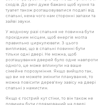
сходів. До речі дуже бажано щоб кухня та
туалет також розташовувалися подалі від
спальні, нема чого нам сторонні запахи та
зайві звуки.
У жодному разі спальня не повинна бути
прохідним місцем, щоб енергія могла
правильно циркулювати. З цього
випливає, що в спальні повинні бути
тільки одні двері. Не можна, щоб
розташування дверей було одне навпроти
одного, це може вплинути на ваше
сімейне порозуміння. Якщо вийшло так,
що ви не можете змінити планування, то
можна повісити дерев'яну завісу на двері
спальні з намистин.
Якщо є гострий кут стіни, то він також не
повинен бути спрямований на двері