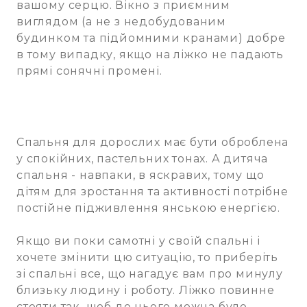
вашому серцю. Вікно з приємним
виглядом (а не з недобудованим
будинком та підйомними кранами) добре
в тому випадку, якщо на ліжко не падають
прямі сонячні промені.
Спальня для дорослих має бути оброблена
у спокійних, пастельних тонах. А дитяча
спальня - навпаки, в яскравих, тому що
дітям для зростання та активності потрібне
постійне підживлення янською енергією.
Якщо ви поки самотні у своїй спальні і
хочете змінити цю ситуацію, то приберіть
зі спальні все, що нагадує вам про минулу
близьку людину і роботу. Ліжко повинне
стояти так, щоб до нього можна було