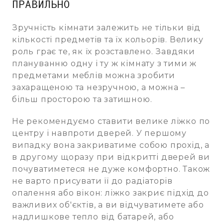
ПРАВИЛЬНО
Зручність кімнати залежить не тільки від
кількості предметів та їх кольорів. Велику
роль грає те, як їх розставлено. Завдяки
плануванню одну і ту ж кімнату з тими ж
предметами меблів можна зробити
захаращеною та незручною, а можна –
більш просторою та затишною.
Не рекомендуємо ставити велике ліжко по
центру і навпроти дверей. У першому
випадку вона закриватиме собою прохід, а
в другому щоразу при відкритті дверей ви
почуватиметеся не дуже комфортно. Також
не варто присувати її до радіаторів
опалення або вікон: ліжко закриє підхід до
важливих об'єктів, а ви відчуватимете або
надлишкове тепло від батарей, або